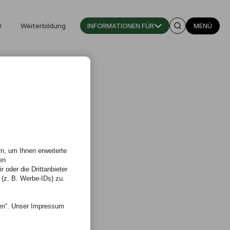
r
Weiterbildung
INFORMATIONEN FÜR
MENÜ
n, um Ihnen erweiterte
en
 oder die Drittanbieter
 (z. B. Werbe-IDs) zu.
nen“. Unser Impressum