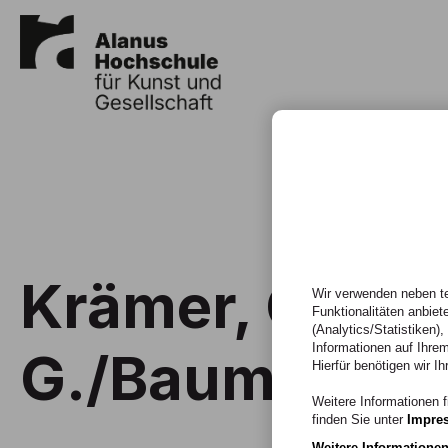
Krämer, G./W
Wir verwenden neben te
Funktionalitäten anbiet
(Analytics/Statistiken)
Informationen auf Ihrem
G./Baumgaertn
Hierfür benötigen wir Ih
Weitere Informationen f
finden Sie unter
Impre
Weitere Informatione