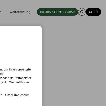
r
Weiterbildung
INFORMATIONEN FÜR
MENÜ
n, um Ihnen erweiterte
en
 oder die Drittanbieter
 (z. B. Werbe-IDs) zu.
nen“. Unser Impressum