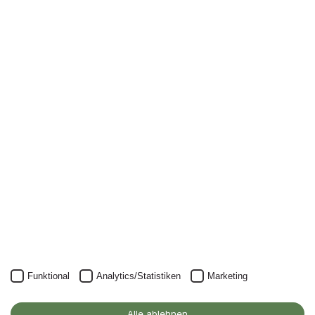
Newsletter
Nichts mehr verpassen: mit unserem Alanus-
Newsletter.
Unser Newsletter kann natürlich jederzeit wieder abbestellt
werden.
JETZT ANMELDEN
Funktional
Analytics/Statistiken
Marketing
Alanus Hochschule
für Kunst und Gesellschaft
Alle ablehnen