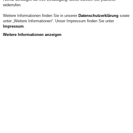
widerrufen.
Weitere Informationen finden Sie in unserer
Datenschutzerklärung
sowie
unter „Weitere Informationen“. Unser Impressum finden Sie unter
Impressum
.
Weitere Informationen anzeigen
Aus der Hochschule
Nationale und internationale Bankenaufsicht. In: Udo
Steffens, Markus Gerhard (Hrsg.), Kompendium
Management in Banking & Finance, 8. Aufl., Frankfurt School
Verlag, Frankfurt am Main, S. 307–405.