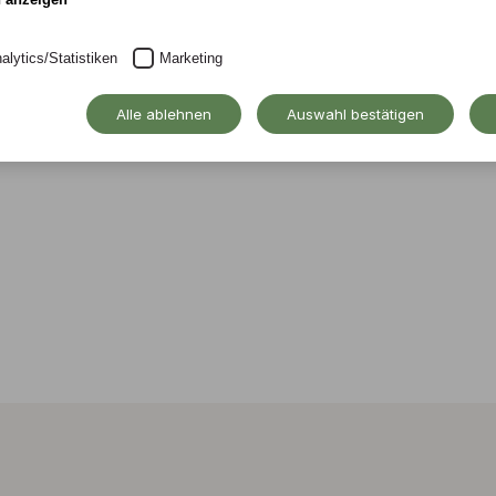
ourcenförderung und
herzkranken Kindern.
alytics/Statistiken
Marketing
Alle ablehnen
Auswahl bestätigen