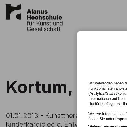
Kortum, R. (20
Wir verwenden neben te
Funktionalitäten anbiet
(Analytics/Statistiken)
Informationen auf Ihrem
Hierfür benötigen wir Ih
01.01.2013 - Kunsttherapie in der amb
Weitere Informationen f
finden Sie unter
Impre
Kinderkardiologie. Entwicklung, Erpro
Weitere Informatione