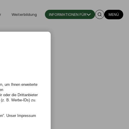
r
Weiterbildung
INFORMATIONEN FÜR
MENÜ
n, um Ihnen erweiterte
en
 oder die Drittanbieter
 (z. B. Werbe-IDs) zu.
nen“. Unser Impressum