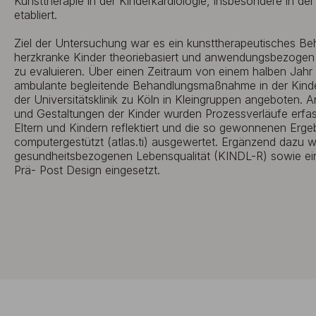
Kunsttherapie in der Kinderkardiologie, insbesondere in de
etabliert.
Ziel der Untersuchung war es ein kunsttherapeutisches Be
herzkranke Kinder theoriebasiert und anwendungsbezogen 
zu evaluieren. Über einen Zeitraum von einem halben Jahr
ambulante begleitende Behandlungsmaßnahme in der Kinde
der Universitätsklinik zu Köln in Kleingruppen angeboten
und Gestaltungen der Kinder wurden Prozessverläufe erfass
Eltern und Kindern reflektiert und die so gewonnenen Ergeb
computergestützt (atlas.ti) ausgewertet. Ergänzend dazu 
gesundheitsbezogenen Lebensqualität (KINDL-R) sowie e
Prä- Post Design eingesetzt.