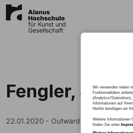
Fengler, J. (20
Wir verwenden neben te
Funktionalitäten anbiet
(Analytics/Statistiken)
Informationen auf Ihrem
Hierfür benötigen wir Ih
22.01.2020 - Outward Bound (Themen
Weitere Informationen f
finden Sie unter
Impre
Weitere Informatione