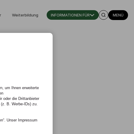
r
Weiterbildung
INFORMATIONEN FÜR
MENÜ
n, um Ihnen erweiterte
en
 oder die Drittanbieter
 (z. B. Werbe-IDs) zu.
nen“. Unser Impressum