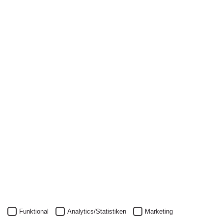
Newsletter
Nichts mehr verpassen: mit unserem Alanus-
Newsletter.
Unser Newsletter kann natürlich jederzeit wieder abbestellt
werden.
JETZT ANMELDEN
Funktional
Analytics/Statistiken
Marketing