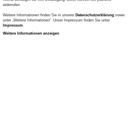
widerrufen.
Weitere Informationen finden Sie in unserer
Datenschutzerklärung
sowie
unter „Weitere Informationen“. Unser Impressum finden Sie unter
Impressum
.
Weitere Informationen anzeigen
Aus der Hochschule
Sustainable at home – Sustainable at work? The impact of
pro-environmental life-work spillover effects on sustainable
intra- or entrepreneurship. In Nicolopoulou, K., Karatas-
Ozkan, M., Janssen, F. & Jermier, J. (eds). Sustainable
Entrepreneurship and Social Innovation. Milton Park/Oxford:
Routledge. (in print)