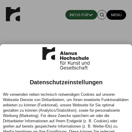
MENÜ
Datenschutzeinstellungen
Beeren, W.-J., Kluge, F. (2017)
Wir verwenden neben technisch notwendigen Cookies auf unserer
Webseite Dienste von Drittanbietern, um Ihnen erweiterte Funktionalitäten
26.09.2017 - Wir nennen es Prozessarchitektur.
anbieten zu können (Funktional), unsere Webseite für Sie optimal
Partizipation in Lehre und Forschung im Fachbereich
gestalten zu können (Analytics/Statistiken), sowie für personalisierte
Architektur der Alanus Hochschule für Kunst und
Werbung (Marketing). Für diese Zwecke speichern wir oder die
Gesellschaft. In: Mensch + Architektur, 91-92/2017, S.
Drittanbieter Informationen auf Ihrem Endgerät (z. B. Cookies) oder
44-47
greifen auf bereits gespeicherte Informationen (z. B. Werbe-IDs) zu.
Hierfür benötigen wir Ihre Einwilligung. Diese können Sie jederzeit