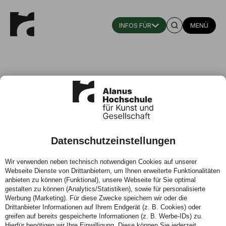
MENÜ
Datenschutzeinstellungen
Beeren, W.-J., Berding, U., Kluge,
Wir verwenden neben technisch notwendigen Cookies auf unserer
F. (Hrsg. / 2013)
Webseite Dienste von Drittanbietern, um Ihnen erweiterte Funktionalitäten
anbieten zu können (Funktional), unsere Webseite für Sie optimal
27.08.2013 - Raum auf Zeit. Temporäre
gestalten zu können (Analytics/Statistiken), sowie für personalisierte
Werbung (Marketing). Für diese Zwecke speichern wir oder die
Gestaltungaktionen im öffentlichen Raum. Mit einem
Drittanbieter Informationen auf Ihrem Endgerät (z. B. Cookies) oder
Geleitwort von Klaus Selle. Verlag Beeren, Berding,
greifen auf bereits gespeicherte Informationen (z. B. Werbe-IDs) zu.
Kluge, Aachen, Alfter, 136 S., ISBN 3000433279
Hierfür benötigen wir Ihre Einwilligung. Diese können Sie jederzeit