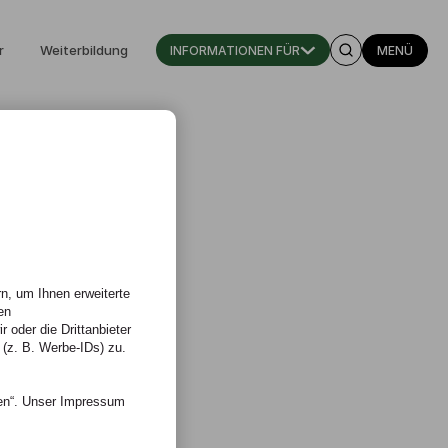
r
Weiterbildung
INFORMATIONEN FÜR
MENÜ
n, um Ihnen erweiterte
en
 oder die Drittanbieter
 (z. B. Werbe-IDs) zu.
nen“. Unser Impressum