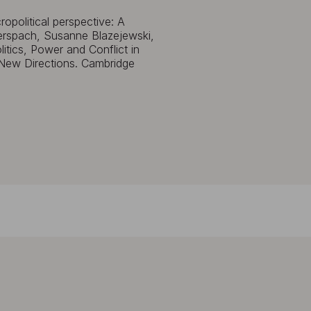
opolitical perspective: A
itterspach, Susanne Blazejewski,
itics, Power and Conflict in
 New Directions. Cambridge