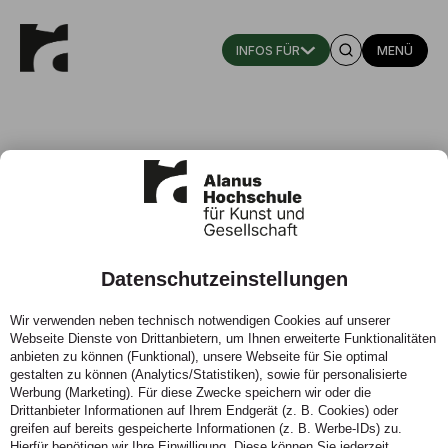
MENÜ
Datenschutzeinstellungen
Injection and Reflection - Ein
Wir verwenden neben technisch notwendigen Cookies auf unserer
bilaterales Kunstprojekt zwischen
Webseite Dienste von Drittanbietern, um Ihnen erweiterte Funktionalitäten
Ost und West
anbieten zu können (Funktional), unsere Webseite für Sie optimal
gestalten zu können (Analytics/Statistiken), sowie für personalisierte
Werbung (Marketing). Für diese Zwecke speichern wir oder die
Prof. Dr. Ulrika Eller-Rüter
Drittanbieter Informationen auf Ihrem Endgerät (z. B. Cookies) oder
greifen auf bereits gespeicherte Informationen (z. B. Werbe-IDs) zu.
Hierfür benötigen wir Ihre Einwilligung. Diese können Sie jederzeit