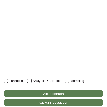
Newsletter
Nichts mehr verpassen: mit unserem Alanus-
Newsletter.
Unser Newsletter kann natürlich jederzeit wieder abbestellt
werden.
JETZT ANMELDEN
Funktional
Analytics/Statistiken
Marketing
Alanus Hochschule
für Kunst und Gesellschaft
Alle ablehnen
D-53347 Alfter
Auswahl bestätigen