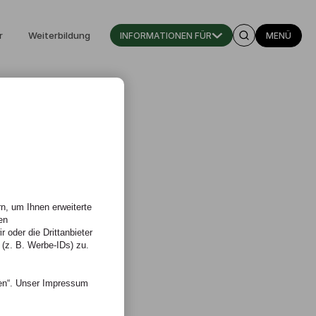
r
Weiterbildung
INFORMATIONEN FÜR
MENÜ
n, um Ihnen erweiterte
en
 oder die Drittanbieter
 (z. B. Werbe-IDs) zu.
nen“. Unser Impressum