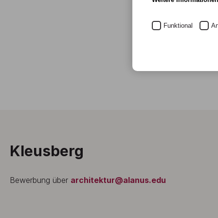
Funktional
An
Kleusberg
Bewerbung über
architektur@alanus.edu