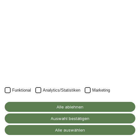
Nichts mehr verpassen: mit unserem Alanus-
Newsletter.
Unser Newsletter kann natürlich jederzeit wieder abbestellt
werden.
JETZT ANMELDEN
Funktional
Analytics/Statistiken
Marketing
Alanus Hochschule
für Kunst und Gesellschaft
Alle ablehnen
D-53347 Alfter
Auswahl bestätigen
Kontakt
Alle auswählen
Barrierefreiheitserklärung