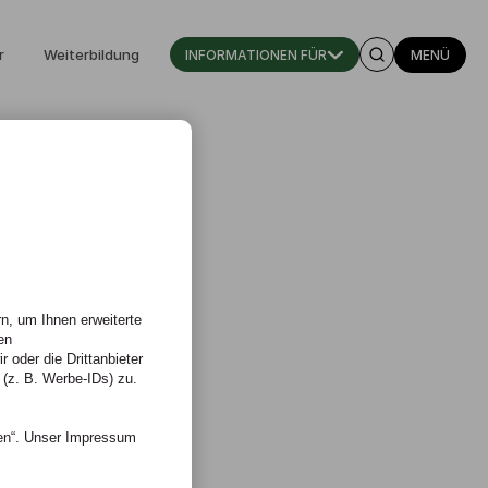
r
Weiterbildung
INFORMATIONEN FÜR
MENÜ
n, um Ihnen erweiterte
en
 oder die Drittanbieter
 (z. B. Werbe-IDs) zu.
nen“. Unser Impressum