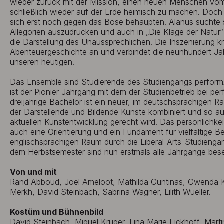
wieder zurück mit der Mission, einen neuen Menschen vom
schließlich wieder auf der Erde heimisch zu machen. Do
sich erst noch gegen das Böse behaupten. Alanus suchte 
Allegorien auszudrücken und auch in „Die Klage der Natur“
die Darstellung des Unaussprechlichen. Die Inszenierung k
Abenteuergeschichte an und verbindet die neunhundert Jah
unseren heutigen.
Das Ensemble sind Studierende des Studiengangs perform
ist der Pionier-Jahrgang mit dem der Studienbetrieb bei p
dreijährige Bachelor ist ein neuer, im deutschsprachigen R
der Darstellende und Bildende Künste kombiniert und so a
aktuellen Kunstentwicklung gerecht wird. Das persönlichkei
auch eine Orientierung und ein Fundament für vielfältige 
englischsprachigen Raum durch die Liberal-Arts-Studiengäng
dem Herbstsemester sind nun erstmals alle Jahrgänge bese
Von und mit
Rand Abboud, Joël Ameloot, Mathilda Guntinas, Gwenda Ki
Merkh, David Steinbach, Sabrina Wagner, Lilith Wueller.
Kostüm und Bühnenbild
David Steinbach, Miguel Krüger, Lina Marie Eickhoff, Marti