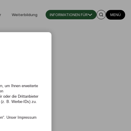
r
Weiterbildung
INFORMATIONEN FÜR
MENÜ
n, um Ihnen erweiterte
en
 oder die Drittanbieter
 (z. B. Werbe-IDs) zu.
nen“. Unser Impressum