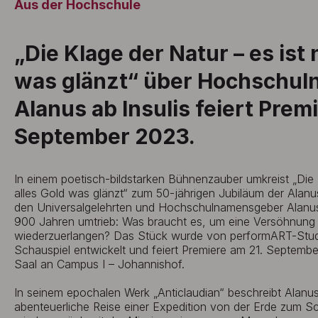
Aus der Hochschule
„Die Klage der Natur – es ist 
was glänzt“ über Hochschu
Alanus ab Insulis feiert Prem
September 2023.
In einem poetisch-bildstarken Bühnenzauber umkreist „Die K
alles Gold was glänzt“ zum 50-jährigen Jubiläum der Ala
den Universalgelehrten und Hochschulnamensgeber Alanus 
900 Jahren umtrieb: Was braucht es, um eine Versöhnun
wiederzuerlangen? Das Stück wurde von performART-Stu
Schauspiel entwickelt und feiert Premiere am 21. Septem
Saal an Campus I – Johannishof.
In seinem epochalen Werk „Anticlaudian“ beschreibt Alanus 
abenteuerliche Reise einer Expedition von der Erde zum 