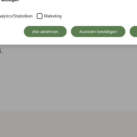
alytics/Statistiken
Marketing
ist nicht alles Gold
Alle ablehnen
Auswahl bestätigen
r Alanus ab Insulis
.