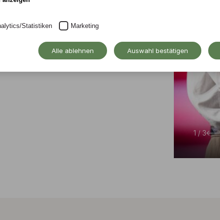
ge Wirtschaft &
uro im Monat
alytics/Statistiken
Marketing
endium bewerben!
Alle ablehnen
Auswahl bestätigen
2 / 3