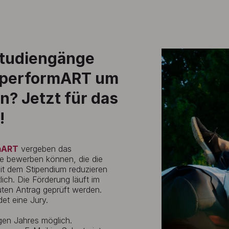
Studiengänge
d performART um
n? Jetzt für das
!
mART
vergeben das
lle bewerben können, die die
t dem Stipendium reduzieren
ch. Die Förderung läuft im
uten Antrag geprüft werden.
et eine Jury.
igen Jahres möglich.