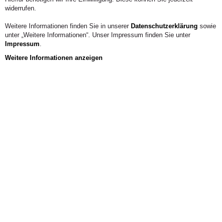
Expert:innen eröffnen unterschiedlichste, auch
widerrufen.
überraschende Perspektiven auf diesen von uns
Menschen ebenso geliebten wie bedrohten
Weitere Informationen finden Sie in unserer
Datenschutzerklärung
sowie
Lebensraum. Alle Interessierten sind herzlich
unter „Weitere Informationen“. Unser Impressum finden Sie unter
willkommen!
Impressum
.
Weitere Informationen anzeigen
Aus der Hochschule