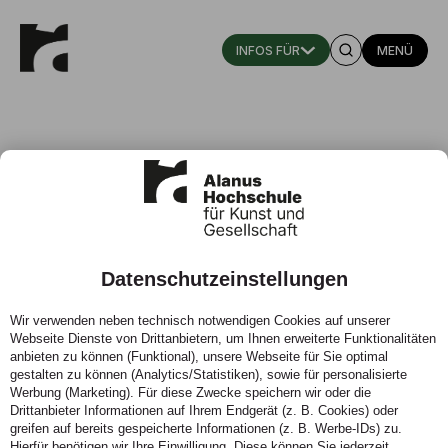
MENÜ
Datenschutzeinstellungen
„Lust auf Wald“: Interdisziplinäre
Wir verwenden neben technisch notwendigen Cookies auf unserer
Ringvorlesung
Webseite Dienste von Drittanbietern, um Ihnen erweiterte Funktionalitäten
anbieten zu können (Funktional), unsere Webseite für Sie optimal
28.09.2022 - Die Alanus Hochschule für Kunst und
gestalten zu können (Analytics/Statistiken), sowie für personalisierte
Werbung (Marketing). Für diese Zwecke speichern wir oder die
Gesellschaft hat „Lust auf Wald“ und lädt vom 10.
Drittanbieter Informationen auf Ihrem Endgerät (z. B. Cookies) oder
Oktober bis 12. Dezember unter diesem Titel zur
greifen auf bereits gespeicherte Informationen (z. B. Werbe-IDs) zu.
interdisziplinären Ringvorlesung ein. Spannende
Hierfür benötigen wir Ihre Einwilligung. Diese können Sie jederzeit