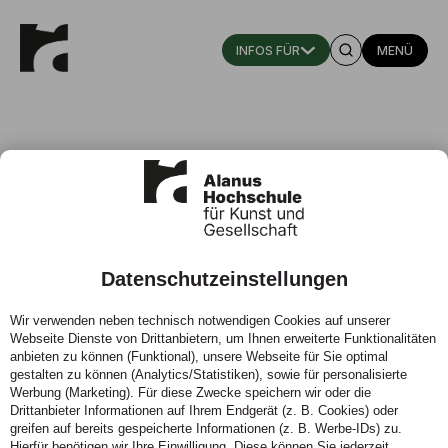
MENÜ
Datenschutzeinstellungen
Regionales Schilfgewächs
Wir verwenden neben technisch notwendigen Cookies auf unserer
Miscanthus als nachwachsender
Webseite Dienste von Drittanbietern, um Ihnen erweiterte Funktionalitäten
Baustoff
anbieten zu können (Funktional), unsere Webseite für Sie optimal
gestalten zu können (Analytics/Statistiken), sowie für personalisierte
Werbung (Marketing). Für diese Zwecke speichern wir oder die
17.12.2024 - Das Forschungsprojekt „Zukunft Bau“ des
Drittanbieter Informationen auf Ihrem Endgerät (z. B. Cookies) oder
Fachbereichs Architektur geht in die nächste Runde.
greifen auf bereits gespeicherte Informationen (z. B. Werbe-IDs) zu.
Hierfür benötigen wir Ihre Einwilligung. Diese können Sie jederzeit