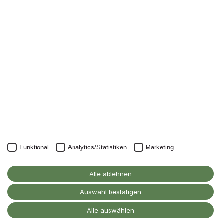
Nichts mehr verpassen: mit unserem Alanus-
Newsletter.
Unser Newsletter kann natürlich jederzeit wieder abbestellt
werden.
JETZT ANMELDEN
Funktional
Analytics/Statistiken
Marketing
Alanus Hochschule
für Kunst und Gesellschaft
Alle ablehnen
D-53347 Alfter
Auswahl bestätigen
Kontakt
Alle auswählen
Barrierefreiheitserklärung