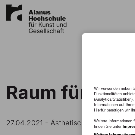
Raum für neue
Wir verwenden neben te
Funktionalitäten anbiet
(Analytics/Statistiken)
Informationen auf Ihrem
Hierfür benötigen wir Ih
27.04.2021 - Ästhetische Bildung im A
Weitere Informationen f
finden Sie unter
Impre
Weitere Informatione