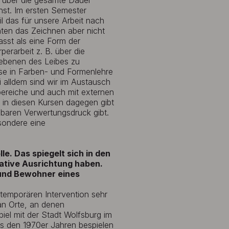
s über die gesamte Dauer
nst. Im ersten Semester
l das für unsere Arbeit nach
hten das Zeichnen aber nicht
asst als eine Form der
erarbeit z. B. über die
ebenen des Leibes zu
urse in Farben- und Formenlehre
i alldem sind wir im Austausch
bereiche und auch mit externen
n, in diesen Kursen dagegen gibt
lbaren Verwertungsdruck gibt.
sondere eine
le. Das spiegelt sich in den
pative Ausrichtung haben.
 und Bewohner eines
temporären Intervention sehr
an Orte, an denen
iel mit der Stadt Wolfsburg im
us den 1970er Jahren bespielen