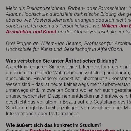
Mehr als Freihandzeichnen, Farben- oder Formenlehre: I
Alanus Hochschule durchzieht ästhetische Bildung die g
ebenso wie Masterstudierende erlangen dadurch nicht n
sondern reifen auch als Persönlichkeit, wie
Willem-Jan 
Architektur und Kunst
an der Alanus Hochschule, im Inte
Drei Fragen an Willem-Jan Beeren, Professor für Archite
Hochschule für Kunst und Gesellschaft in Alfter/Bonn.
Was verstehen Sie unter Ästhetischer Bildung?
Ästhetik im engeren Sinne ist eine Erkenntnisform der sin
um eine differenzierte Wahrnehmungsschulung und daru
auszubilden. Ein anderer Aspekt ist, überhaupt zu konstat
Wesen sind – das ist heute keineswegs mehr selbstverständlic
unterwegs sind.
Im zweiten Schritt wollen wir auch gestal
unterschiedlichsten Disziplinen entdecken und entwickeln. 
geschieht das vor allem in Bezug auf die Gestaltung des 
Studium möglichst breit anzulegen: vom Zeichnen über Musi
Interventionen oder Performances.
Wie äußert sich das konkret im Studium?