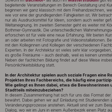
Sowohl im
Bachelor-
als auch im
Masterstudium
gibt e
begleitende Veranstaltungen im Bereich Gestaltung und Ku
beginnen wir ganz klassisch mit dem Freihandzeichnen, wei
wie vor eine der grundlegenden Fähigkeiten ist. Wir betrac
nur als Ausdrucksmittel für Ideen, sondern auch weiter gef
Weltaneignung. Im zweiten Semester geht es weiter mit Körp
Bothmer-Gymnastik. Die unterschiedlichen Wahrnehmungs
erforschen ist für viele eine neue Erfahrung. Wir bieten K
an oder arbeiten mit Fotografie und Videoinstallationen. Be
mit den Kolleginnen und Kollegen der verschiedenen Fach
Experten. In der Architektur ist vieles sehr klar vorgegebe
es große Freiräume – auch deshalb, weil es keinen unmitte
Neben der fachlichen Bildung findet auf diese Weise insbe
Persönlichkeitsbildung statt.
In der Architektur spielen auch soziale Fragen eine Rol
Projekten Ihres Fachbereichs, die häufig eine partizi
Wie gelingt es Ihnen dabei, etwa die Bewohnerinnen
Stadtteils miteinzubeziehen?
In diesem Zusammenhang hat sich für uns das Format der 
bewährt. Dabei gehen wir auf Einladung mit Studierenden 
Veränderungsprozesse anstehen. Aktuell sind wir zum Beisp
Dialog, wo wir im Juni in einem Außenbezirk einen Platz a