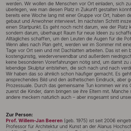
werden. Wir wollen die Menschen vor Ort einladen, sich zu 
überlegen, wie man diesen Platz in Zukunft gestalten könn
bereits eine Woche lang mit einer Gruppe vor Ort, haben d
gebaut und Anwohner interviewt. Im nächsten Schritt ins
einen Startpunkt.
Es geht noch nicht darum, wie der Platz k
sondern darum, überhaupt Raum für neue Ideen zu schaffe
Alltägliches schaffen, um den Leuten die Augen für die Pot
Wenn alles nach Plan geht, werden wir im Sommer mit eine
Tage vor Ort sein und mit Dachlatten arbeiten. Das ist ein be
kostengünstig, wiederverwendbar und außerdem niedrigschw
keine besonderen Vorerfahrungen nötig sind, um damit zu ar
lebendige Skulptur entstehen, die sich nach und nach verdi
Wir haben das so ähnlich schon häufiger gemacht. Es geht 
ansprechendes Bild und den ästhetischen Eindruck, aber
Prozessuale. Durch das gemeinsame Tun kommen wir ins
zuerst die Kinder, dann bringen sie ihre Eltern mit. Manch
andere meckern natürlich auch – aber insgesamt sind unser
Zur Person:
Prof. Willem-Jan Beeren
(geb. 1975) ist seit 2006 einget
Professor für Architektur und Kunst an der Alanus Hochsch