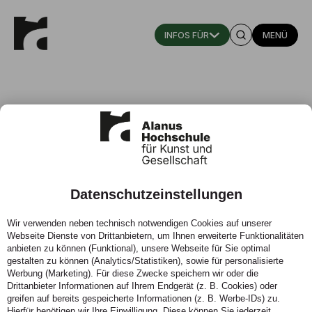
MENÜ
Datenschutzeinstellungen
Perspektiven zur Pandemie: „Auf
Wir verwenden neben technisch notwendigen Cookies auf unserer
die Bürger ist Verlass“
Webseite Dienste von Drittanbietern, um Ihnen erweiterte Funktionalitäten
anbieten zu können (Funktional), unsere Webseite für Sie optimal
28.05.2020 - Im Interview mit dem General-Anzeiger
gestalten zu können (Analytics/Statistiken), sowie für personalisierte
Werbung (Marketing). Für diese Zwecke speichern wir oder die
Bonn fordert Soziologie-Professor Sascha Liebermann
Drittanbieter Informationen auf Ihrem Endgerät (z. B. Cookies) oder
ein radikales Umdenken in der Sozialpolitik – und
greifen auf bereits gespeicherte Informationen (z. B. Werbe-IDs) zu.
plädiert für ein bedingungsloses Grundeinkommen.
Hierfür benötigen wir Ihre Einwilligung. Diese können Sie jederzeit