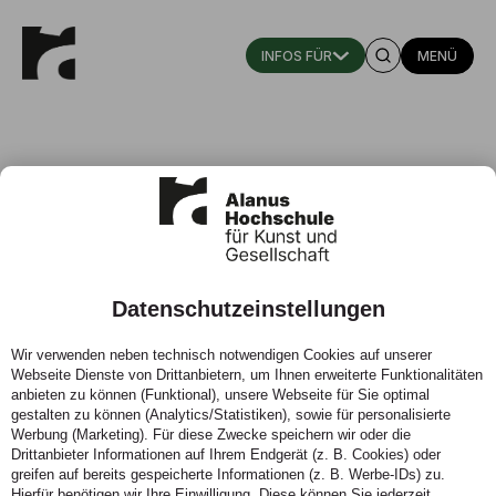
MENÜ
Datenschutzeinstellungen
Perspektiven aus dem digitalen
Wir verwenden neben technisch notwendigen Cookies auf unserer
Atelier
Webseite Dienste von Drittanbietern, um Ihnen erweiterte Funktionalitäten
anbieten zu können (Funktional), unsere Webseite für Sie optimal
21.04.2021 - Wie studieren angehende Kunstlehrer:innen
gestalten zu können (Analytics/Statistiken), sowie für personalisierte
Werbung (Marketing). Für diese Zwecke speichern wir oder die
in Corona-Zeiten?
Drittanbieter Informationen auf Ihrem Endgerät (z. B. Cookies) oder
greifen auf bereits gespeicherte Informationen (z. B. Werbe-IDs) zu.
Hierfür benötigen wir Ihre Einwilligung. Diese können Sie jederzeit