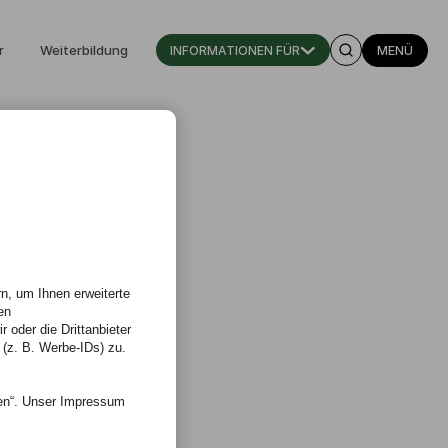
r
Weiterbildung
INFORMATIONEN FÜR
MENÜ
n, um Ihnen erweiterte
en
 oder die Drittanbieter
 (z. B. Werbe-IDs) zu.
nen“. Unser Impressum