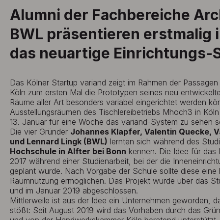
Alumni der Fachbereiche Arc
BWL präsentieren erstmalig 
das neuartige Einrichtungs-
Das Kölner Startup variand zeigt im Rahmen der Passagen 
Köln zum ersten Mal die Prototypen seines neu entwicke
Räume aller Art besonders variabel eingerichtet werden kö
Ausstellungsräumen des Tischlereibetriebs Mhoch3 in Köl
13. Januar für eine Woche das variand-System zu sehen s
Die vier Gründer
Johannes Klapfer, Valentin Quecke, Va
und Lennard Lingk (BWL)
lernten sich während des Stud
Hochschule in Alfter bei Bonn
kennen. Die Idee für das
2017 während einer Studienarbeit, bei der die Inneneinricht
geplant wurde. Nach Vorgabe der Schule sollte diese eine ho
Raumnutzung ermöglichen. Das Projekt wurde über das St
und im Januar 2019 abgeschlossen.
Mittlerweile ist aus der Idee ein Unternehmen geworden, 
stößt: Seit August 2019 wird das Vorhaben durch das Grü