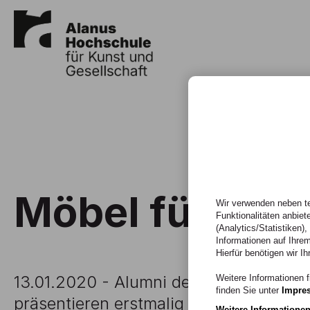
Möbel für Wand
Wir verwenden neben te
Funktionalitäten anbiet
(Analytics/Statistiken)
Informationen auf Ihrem
Hierfür benötigen wir Ih
13.01.2020 - Alumni der Fachbereiche
Weitere Informationen f
finden Sie unter
Impre
präsentieren erstmalig in Deutschland
Weitere Informatione