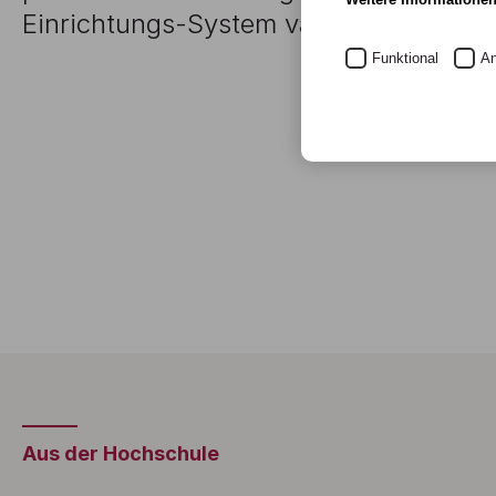
Einrichtungs-System variand
Funktional
An
Aus der Hochschule