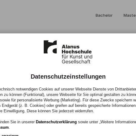
Bachelor
Maste
Datenschutzeinstellungen
el und Vielfalt
chnisch notwendigen Cookies auf unserer Webseite Dienste von Drittanbieter
en zu können (Funktional), unsere Webseite für Sie optimal gestalten zu könn
, sowie für personalisierte Werbung (Marketing). Für diese Zwecke speichern wir
 Endgerät (z. B. Cookies) oder greifen auf bereits gespeicherte Informationen
re Einwilligung. Diese können Sie jederzeit widerrufen.
 Architektur und BWL
inden Sie in unserer
Datenschutzerklärung
sowie unter „Weitere Informatio
ssum
.
 das neuartige
n anzeigen