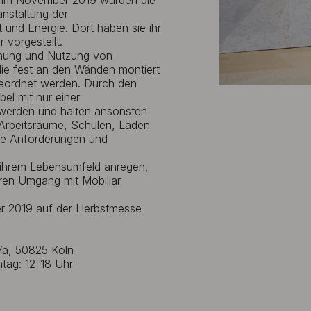
. Im November 2019 wurden die
anstaltung der
und Energie. Dort haben sie ihr
vorgestellt.
rdnung und Nutzung von
die fest an den Wänden montiert
geordnet werden. Durch den
l mit nur einer
werden und halten ansonsten
 Arbeitsräume, Schulen, Läden
ue Anforderungen und
t ihrem Lebensumfeld anregen,
ren Umgang mit Mobiliar
r 2019 auf der Herbstmesse
47a, 50825 Köln
tag: 12-18 Uhr