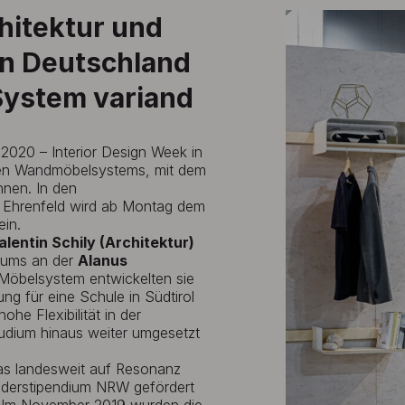
hitektur und
in Deutschland
System variand
2020 – Interior Design Week in
lten Wandmöbelsystems, mit dem
nnen. In den
n Ehrenfeld wird ab Montag dem
ein.
lentin Schily (Architektur)
iums an der
Alanus
 Möbelsystem entwickelten sie
ung für eine Schule in Südtirol
he Flexibilität in der
udium hinaus weiter umgesetzt
das landesweit auf Resonanz
nderstipendium NRW gefördert