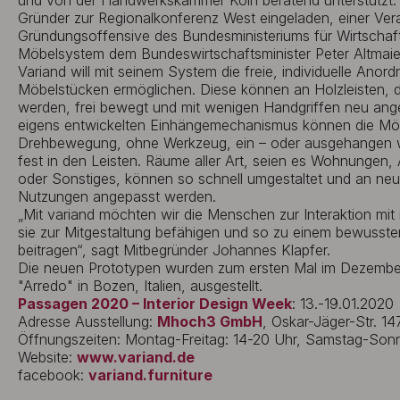
und von der Handwerkskammer Köln beratend unterstützt
Gründer zur Regionalkonferenz West eingeladen, einer Ver
Gründungsoffensive des Bundesministeriums für Wirtschaft 
Möbelsystem dem Bundeswirtschaftsminister Peter Altmaier 
Variand will mit seinem System die freie, individuelle Ano
Möbelstücken ermöglichen. Diese können an Holzleisten, 
werden, frei bewegt und mit wenigen Handgriffen neu an
eigens entwickelten Einhängemechanismus können die Möbe
Drehbewegung, ohne Werkzeug, ein – oder ausgehangen 
fest in den Leisten. Räume aller Art, seien es Wohnungen,
oder Sonstiges, können so schnell umgestaltet und an ne
Nutzungen angepasst werden.
„Mit variand möchten wir die Menschen zur Interaktion mi
sie zur Mitgestaltung befähigen und so zu einem bewusste
beitragen“, sagt Mitbegründer Johannes Klapfer.
Die neuen Prototypen wurden zum ersten Mal im Dezembe
"Arredo" in Bozen, Italien, ausgestellt.
Passagen 2020 – Interior Design Week
: 13.-19.01.2020
Adresse Ausstellung:
Mhoch3 GmbH
, Oskar-Jäger-Str. 1
Öffnungszeiten: Montag-Freitag: 14-20 Uhr, Samstag-Sonn
Website:
www.variand.de
facebook:
variand.furniture