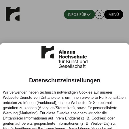
MENÜ
Datenschutzeinstellungen
Lernen mit Kopf, Herz und Hand
Wir verwenden neben technisch notwendigen Cookies auf unserer
Webseite Dienste von Drittanbietern, um Ihnen erweiterte Funktionalitäten
09.02.2022 - Im Bachelor-Studium Kindheitspädagogik
anbieten zu können (Funktional), unsere Webseite für Sie optimal
lernen die Studierenden in kleinen Gruppen. Petra
gestalten zu können (Analytics/Statistiken), sowie für personalisierte
Lambert, Alumna des Teilzeit-Studiums
Werbung (Marketing). Für diese Zwecke speichern wir oder die
Kindheitspädagogik, berichtet von der individuellen und
Drittanbieter Informationen auf Ihrem Endgerät (z. B. Cookies) oder
intensiven Begleitung während des Studiums, dem
greifen auf bereits gespeicherte Informationen (z. B. Werbe-IDs) zu.
Hierfür benötigen wir Ihre Einwilligung. Diese können Sie jederzeit