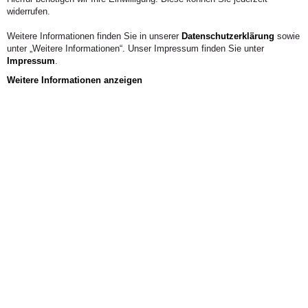
Austausch mit Ihren Kommiliton:innen und der
widerrufen.
Atmosphäre im Studium.
Weitere Informationen finden Sie in unserer
Datenschutzerklärung
sowie
unter „Weitere Informationen“. Unser Impressum finden Sie unter
Impressum
.
Weitere Informationen anzeigen
Aus der Hochschule