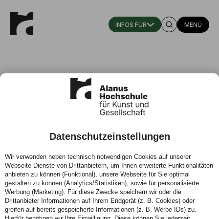
MENÜ
Datenschutzeinstellungen
Kindheitspädagogik studieren:
Wir verwenden neben technisch notwendigen Cookies auf unserer
Chancen und berufliche
Webseite Dienste von Drittanbietern, um Ihnen erweiterte Funktionalitäten
Möglichkeiten
anbieten zu können (Funktional), unsere Webseite für Sie optimal
gestalten zu können (Analytics/Statistiken), sowie für personalisierte
Werbung (Marketing). Für diese Zwecke speichern wir oder die
14.09.2021 - Was macht das Studium der
Drittanbieter Informationen auf Ihrem Endgerät (z. B. Cookies) oder
Kindheitspädagogik aus? Worin liegen die Unterschiede
greifen auf bereits gespeicherte Informationen (z. B. Werbe-IDs) zu.
zur Erzieher:innenausbildung? Und welche beruflichen
Hierfür benötigen wir Ihre Einwilligung. Diese können Sie jederzeit