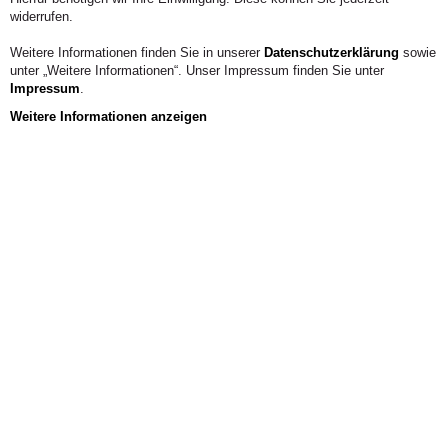
Perspektiven eröffnen sich durch das Studium?
widerrufen.
Weitere Informationen finden Sie in unserer
Datenschutzerklärung
sowie
unter „Weitere Informationen“. Unser Impressum finden Sie unter
Impressum
.
Weitere Informationen anzeigen
Aus der Hochschule