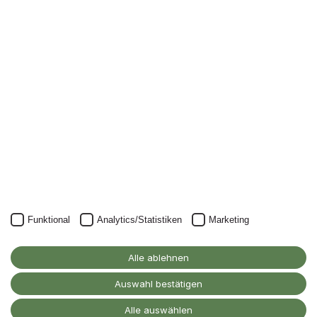
Newsletter
Nichts mehr verpassen: mit unserem Alanus-
Newsletter.
Unser Newsletter kann natürlich jederzeit wieder abbestellt
werden.
JETZT ANMELDEN
Funktional
Analytics/Statistiken
Marketing
Alanus Hochschule
für Kunst und Gesellschaft
Alle ablehnen
D-53347 Alfter
Auswahl bestätigen
Kontakt
Alle auswählen