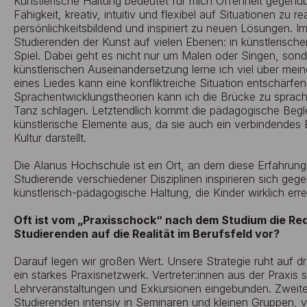
Künstlerische Haltung bedeutet für mich Offenheit gegen
Fähigkeit, kreativ, intuitiv und flexibel auf Situationen zu r
persönlichkeitsbildend und inspiriert zu neuen Lösungen.
Studierenden der Kunst auf vielen Ebenen: in künstlerisc
Spiel. Dabei geht es nicht nur um Malen oder Singen, sond
künstlerischen Auseinandersetzung lerne ich viel über me
eines Liedes kann eine konfliktreiche Situation entschärfen
Sprachentwicklungstheorien kann ich die Brücke zu spra
Tanz schlagen. Letztendlich kommt die pädagogische Begl
künstlerische Elemente aus, da sie auch ein verbindendes
Kultur darstellt.
Die Alanus Hochschule ist ein Ort, an dem diese Erfahrunge
Studierende verschiedener Disziplinen inspirieren sich gege
künstlerisch-pädagogische Haltung, die Kinder wirklich erre
Oft ist vom „Praxisschock“ nach dem Studium die Rede
Studierenden auf die Realität im Berufsfeld vor?
Darauf legen wir großen Wert. Unsere Strategie ruht auf dr
ein starkes Praxisnetzwerk. Vertreter:innen aus der Praxis 
Lehrveranstaltungen und Exkursionen eingebunden. Zweiten
Studierenden intensiv in Seminaren und kleinen Gruppen, v