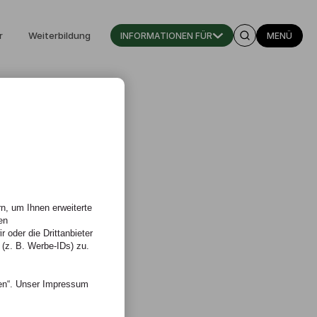
r
Weiterbildung
INFORMATIONEN FÜR
MENÜ
n, um Ihnen erweiterte
en
 oder die Drittanbieter
 (z. B. Werbe-IDs) zu.
nen“. Unser Impressum