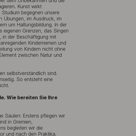
über dem Unbekannten und die
eagieren. Kunst wirkt
 Im Studium begegnen unsere
hen Übungen, im Ausdruck, im
ern um Haltungsbildung. In der
ine eigenen Grenzen, das Singen
, in der Beschäftigung mit
chanregenden Kinderreimen und
eitung von Kindern nicht ohne
 Element zwischen Natur und
n selbstverständlich sind.
nseitig. So entsteht eine
icht.
. Wie bereiten Sie Ihre
ei Säulen: Erstens pflegen wir
sind in Gremien,
s begleiten wir die
or und nach den Praktika.