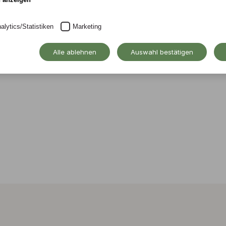
chschule
alytics/Statistiken
Marketing
fanie Greubel,
Alle ablehnen
Auswahl bestätigen
der Alanus