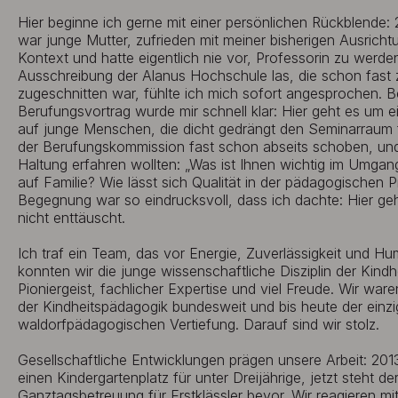
Hier beginne ich gerne mit einer persönlichen Rückblende: 
war junge Mutter, zufrieden mit meiner bisherigen Ausricht
Kontext und hatte eigentlich nie vor, Professorin zu werden
Ausschreibung der Alanus Hochschule las, die schon fast 
zugeschnitten war, fühlte ich mich sofort angesprochen. B
Berufungsvortrag wurde mir schnell klar: Hier geht es um ei
auf junge Menschen, die dicht gedrängt den Seminarraum fü
der Berufungskommission fast schon abseits schoben, un
Haltung erfahren wollten: „Was ist Ihnen wichtig im Umgang
auf Familie? Wie lässt sich Qualität in der pädagogischen 
Begegnung war so eindrucksvoll, dass ich dachte: Hier geh
nicht enttäuscht.
Ich traf ein Team, das vor Energie, Zuverlässigkeit und 
konnten wir die junge wissenschaftliche Disziplin der Kindh
Pioniergeist, fachlicher Expertise und viel Freude. Wir war
der Kindheitspädagogik bundesweit und bis heute der einzi
waldorfpädagogischen Vertiefung. Darauf sind wir stolz.
Gesellschaftliche Entwicklungen prägen unsere Arbeit: 20
einen Kindergartenplatz für unter Dreijährige, jetzt steht d
Ganztagsbetreuung für Erstklässler bevor. Wir reagieren mi