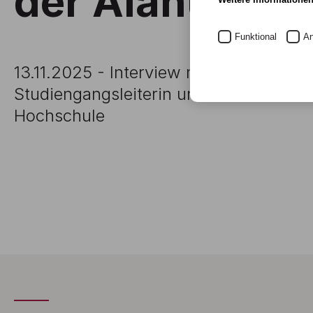
der Alanus Ho
Funktional
An
13.11.2025 - Interview mit Prof. Dr. Ste
Studiengangsleiterin und Prorektorin 
Hochschule