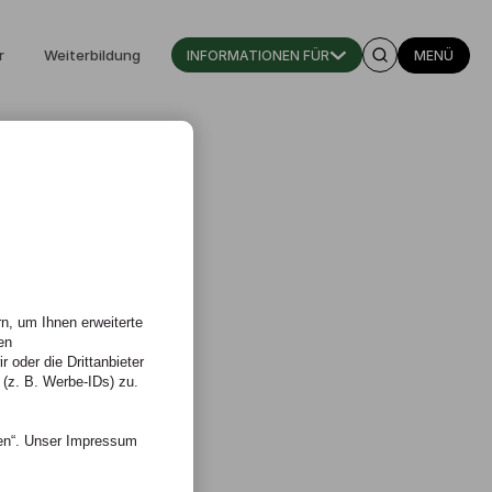
r
Weiterbildung
INFORMATIONEN FÜR
MENÜ
n, um Ihnen erweiterte
en
 oder die Drittanbieter
 (z. B. Werbe-IDs) zu.
nen“. Unser Impressum