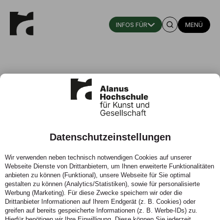
MENÜ
Datenschutzeinstellungen
Fünf Fragen an Larissa Littek und
Wir verwenden neben technisch notwendigen Cookies auf unserer
Joshua Schumann
Webseite Dienste von Drittanbietern, um Ihnen erweiterte Funktionalitäten
anbieten zu können (Funktional), unsere Webseite für Sie optimal
25.06.2020 - Wem gehört die Alanus Hochschule?
gestalten zu können (Analytics/Statistiken), sowie für personalisierte
Werbung (Marketing). Für diese Zwecke speichern wir oder die
Diese Frage haben sich Studierende und Alumni gestellt
Drittanbieter Informationen auf Ihrem Endgerät (z. B. Cookies) oder
und nun wollen sie die Initiative Alanus.Impact gründen.
greifen auf bereits gespeicherte Informationen (z. B. Werbe-IDs) zu.
Auch nach ihrem Studium fühlen sich Larissa Littek und
Hierfür benötigen wir Ihre Einwilligung. Diese können Sie jederzeit