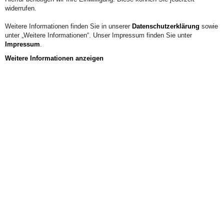
Joshua Schumann der Alanus Hochschule verbunden.
widerrufen.
Im Interview erzählen sie, wie sie die Zukunft der Alanus
Hochschule mitgestalten möchten und welche Vorteile
Weitere Informationen finden Sie in unserer
Datenschutzerklärung
sowie
die Mitgliedschaft für Studierende und Alumni hat.
unter „Weitere Informationen“. Unser Impressum finden Sie unter
Impressum
.
Weitere Informationen anzeigen
Aus der Hochschule