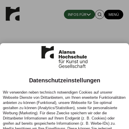
MENÜ
Datenschutzeinstellungen
Entwicklungsworkshop
Wir verwenden neben technisch notwendigen Cookies auf unserer
Nachhaltigkeit in den
Webseite Dienste von Drittanbietern, um Ihnen erweiterte Funktionalitäten
künstlerischen Therapien
anbieten zu können (Funktional), unsere Webseite für Sie optimal
gestalten zu können (Analytics/Statistiken), sowie für personalisierte
Werbung (Marketing). Für diese Zwecke speichern wir oder die
25.03.2020 - Langfristig kurzgedacht? Nicht mit uns!
Drittanbieter Informationen auf Ihrem Endgerät (z. B. Cookies) oder
greifen auf bereits gespeicherte Informationen (z. B. Werbe-IDs) zu.
Hierfür benötigen wir Ihre Einwilligung. Diese können Sie jederzeit