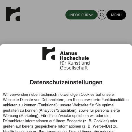
MENÜ
Datenschutzeinstellungen
„Energiewende vor unserer
Wir verwenden neben technisch notwendigen Cookies auf unserer
Haustüre“ – Podiumsdiskussion mit
Webseite Dienste von Drittanbietern, um Ihnen erweiterte Funktionalitäten
Bundestagsvizepräsidentin Katrin
anbieten zu können (Funktional), unsere Webseite für Sie optimal
gestalten zu können (Analytics/Statistiken), sowie für personalisierte
Göring-Eckardt
Werbung (Marketing). Für diese Zwecke speichern wir oder die
Drittanbieter Informationen auf Ihrem Endgerät (z. B. Cookies) oder
greifen auf bereits gespeicherte Informationen (z. B. Werbe-IDs) zu.
11.05.2023 - Woran scheitert die Energiewende bislang
Hierfür benötigen wir Ihre Einwilligung. Diese können Sie jederzeit