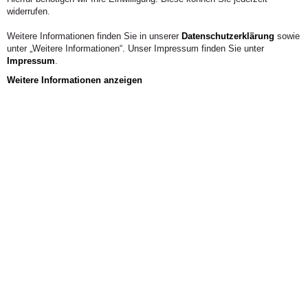
vor Ort? Welche Fallstricke gibt es insbesondere an
widerrufen.
Hochschulen? Katrin Göring-Eckardt will es genauer
wissen und ist am 6. Juni zu Gast bei der
Weitere Informationen finden Sie in unserer
Datenschutzerklärung
sowie
Podiumsdiskussion an der Alanus Hochschule.
unter „Weitere Informationen“. Unser Impressum finden Sie unter
Impressum
.
Weitere Informationen anzeigen
Aus der Hochschule