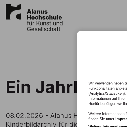
Ein Jahrhunder
Wir verwenden neben te
Funktionalitäten anbiet
(Analytics/Statistiken)
Informationen auf Ihrem
Hierfür benötigen wir Ih
08.02.2026 - Alanus Hochschule will e
Weitere Informationen f
finden Sie unter
Impre
Kinderbildarchiv für die Zukunft sicher
Weitere Informatione