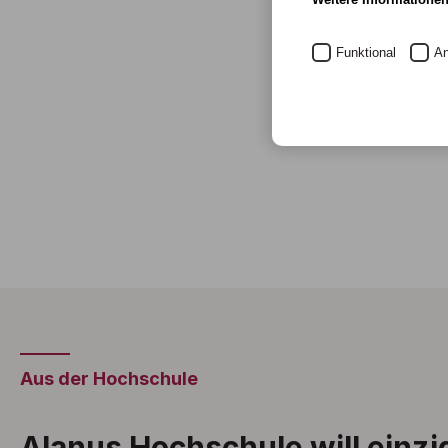
Funktional
An
Aus der Hochschule
Alanus Hochschule will einzi