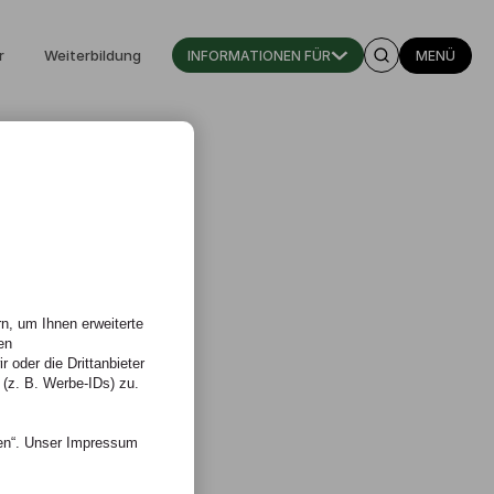
r
Weiterbildung
INFORMATIONEN FÜR
MENÜ
n, um Ihnen erweiterte
en
 oder die Drittanbieter
 (z. B. Werbe-IDs) zu.
nen“. Unser Impressum