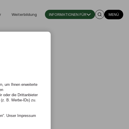
r
Weiterbildung
INFORMATIONEN FÜR
MENÜ
n, um Ihnen erweiterte
en
 oder die Drittanbieter
 (z. B. Werbe-IDs) zu.
nen“. Unser Impressum