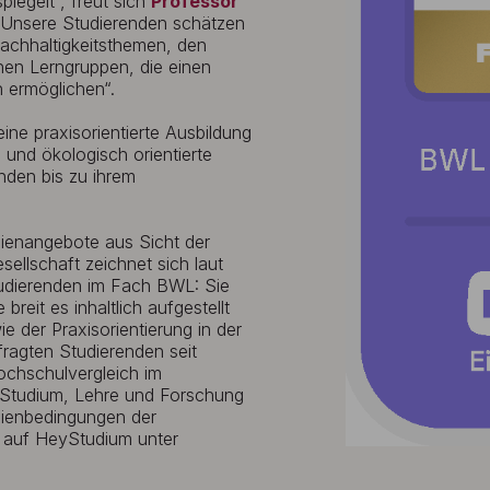
iegelt“, freut sich
Professor
 „Unsere Studierenden schätzen
achhaltigkeitsthemen, den
nen Lerngruppen, die einen
 ermöglichen“.
ine praxisorientierte Ausbildung
l und ökologisch orientierte
nden bis zu ihrem
ienangebote aus Sicht der
ellschaft zeichnet sich laut
tudierenden im Fach BWL: Sie
reit es inhaltlich aufgestellt
e der Praxisorientierung in der
ragten Studierenden seit
ochschulvergleich im
 Studium, Lehre und Forschung
dienbedingungen der
al auf HeyStudium unter