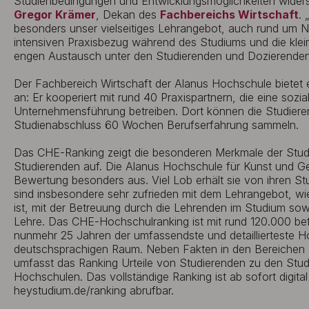
Studienbedingungen und Entwicklungsmöglichkeiten widersp
Gregor Krämer
, Dekan des
Fachbereichs Wirtschaft
.
besonders unser vielseitiges Lehrangebot, auch rund um N
intensiven Praxisbezug während des Studiums und die klei
engen Austausch unter den Studierenden und Dozierenden
Der Fachbereich Wirtschaft der Alanus Hochschule bietet e
an: Er kooperiert mit rund 40 Praxispartnern, die eine sozia
Unternehmensführung betreiben. Dort können die Studiere
Studienabschluss 60 Wochen Berufserfahrung sammeln.
Das CHE-Ranking zeigt die besonderen Merkmale der Stud
Studierenden auf. Die Alanus Hochschule für Kunst und Ges
Bewertung besonders aus. Viel Lob erhält sie von ihren S
sind insbesondere sehr zufrieden mit dem Lehrangebot, wie b
ist, mit der Betreuung durch die Lehrenden im Studium sowi
Lehre. Das CHE-Hochschulranking ist mit rund 120.000 bef
nunmehr 25 Jahren der umfassendste und detaillierteste H
deutschsprachigen Raum. Neben Fakten in den Bereichen
umfasst das Ranking Urteile von Studierenden zu den Stu
Hochschulen. Das vollständige Ranking ist ab sofort digit
heystudium.de/ranking abrufbar.