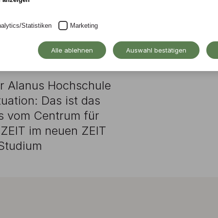
is für die
chule
alytics/Statistiken
Marketing
Alle ablehnen
Auswahl bestätigen
er Alanus Hochschule
tuation: Das ist das
s vom Centrum für
 ZEIT im neuen ZEIT
yStudium