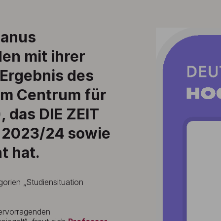
lanus
en mit ihrer
 Ergebnis des
om Centrum für
 das DIE ZEIT
r 2023/24 sowie
t hat.
orien „Studiensituation
hervorragenden