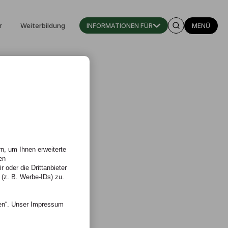
r
Weiterbildung
INFORMATIONEN FÜR
MENÜ
n, um Ihnen erweiterte
en
 oder die Drittanbieter
 (z. B. Werbe-IDs) zu.
nen“. Unser Impressum