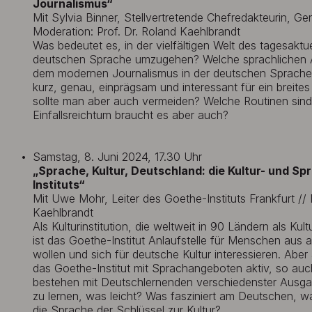
Journalismus“
Mit Sylvia Binner, Stellvertretende Chefredakteurin, Ge
Moderation: Prof. Dr. Roland Kaehlbrandt
Was bedeutet es, in der vielfältigen Welt des tagesaktu
deutschen Sprache umzugehen? Welche sprachlichen 
dem modernen Journalismus in der deutschen Sprache 
kurz, genau, einprägsam und interessant für ein breite
sollte man aber auch vermeiden? Welche Routinen sind 
Einfallsreichtum braucht es aber auch?
Samstag, 8. Juni 2024, 17.30 Uhr
„Sprache, Kultur, Deutschland: die Kultur- und Sp
Instituts“
Mit Uwe Mohr, Leiter des Goethe-Instituts Frankfurt // 
Kaehlbrandt
Als Kulturinstitution, die weltweit in 90 Ländern als Kultu
ist das Goethe-Institut Anlaufstelle für Menschen aus a
wollen und sich für deutsche Kultur interessieren. Aber
das Goethe-Institut mit Sprachangeboten aktiv, so au
bestehen mit Deutschlernenden verschiedenster Ausga
zu lernen, was leicht? Was fasziniert am Deutschen, w
die Sprache der Schlüssel zur Kultur?