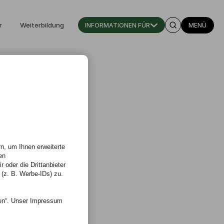
r
Weiterbildung
INFORMATIONEN FÜR
MENÜ
n, um Ihnen erweiterte
en
 oder die Drittanbieter
 (z. B. Werbe-IDs) zu.
nen“. Unser Impressum