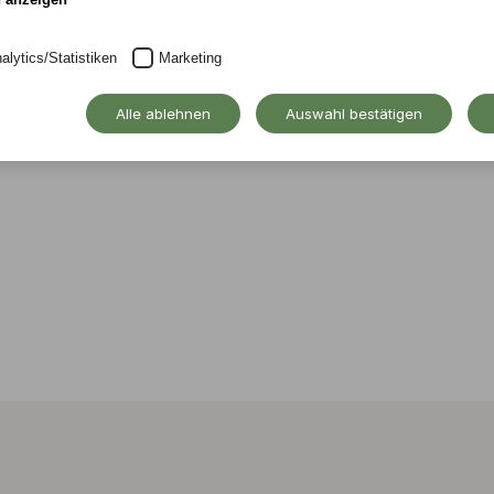
che an der Alanus
alytics/Statistiken
Marketing
brandt am 7. und 8.
Alle ablehnen
Auswahl bestätigen