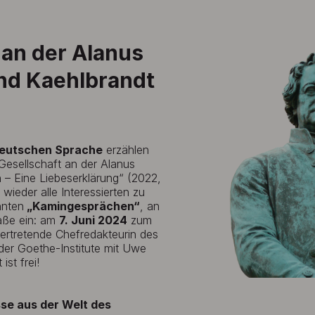
an der Alanus
and Kaehlbrandt
deutschen Sprache
erzählen
Gesellschaft an der Alanus
– Eine Liebeserklärung“ (2022,
 wieder alle Interessierten zu
nnten
„Kamingesprächen“
, an
raße ein: am
7. Juni 2024
zum
lvertretende Chefredakteurin des
der Goethe-Institute mit Uwe
ist frei!
se aus der Welt des