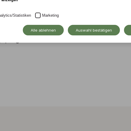
chule
alytics/Statistiken
Marketing
-Experte hat das
Alle ablehnen
Auswahl bestätigen
geprägt.