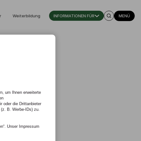
r
Weiterbildung
INFORMATIONEN FÜR
MENÜ
n, um Ihnen erweiterte
en
 oder die Drittanbieter
 (z. B. Werbe-IDs) zu.
nen“. Unser Impressum