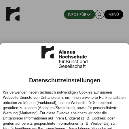
MENÜ
Datenschutzeinstellungen
Interview mit Beate Schwarzbauer
Wir verwenden neben technisch notwendigen Cookies auf unserer
Webseite Dienste von Drittanbietern, um Ihnen erweiterte Funktionalitäten
01.10.2021 - Interview mit Beate Schwarzbauer, Freie
anbieten zu können (Funktional), unsere Webseite für Sie optimal
Lehrbeauftragte für Szenisches Spiel und Grundlagen
gestalten zu können (Analytics/Statistiken), sowie für personalisierte
an der Alanus Hochschule für Kunst und Gesellschaft.
Werbung (Marketing). Für diese Zwecke speichern wir oder die
Drittanbieter Informationen auf Ihrem Endgerät (z. B. Cookies) oder
greifen auf bereits gespeicherte Informationen (z. B. Werbe-IDs) zu.
Hierfür benötigen wir Ihre Einwilligung. Diese können Sie jederzeit