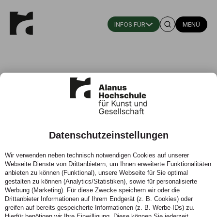
MENÜ
Datenschutzeinstellungen
Ausstellung „August Macke &
Wir verwenden neben technisch notwendigen Cookies auf unserer
Friends – Stimmen zur Sammlung“
Webseite Dienste von Drittanbietern, um Ihnen erweiterte Funktionalitäten
anbieten zu können (Funktional), unsere Webseite für Sie optimal
05.09.2025 - Drei Alanus-Studierende beteiligen sich
gestalten zu können (Analytics/Statistiken), sowie für personalisierte
Werbung (Marketing). Für diese Zwecke speichern wir oder die
mit eigens für die Ausstellung geschaffenen
Drittanbieter Informationen auf Ihrem Endgerät (z. B. Cookies) oder
Kunstwerken
greifen auf bereits gespeicherte Informationen (z. B. Werbe-IDs) zu.
Hierfür benötigen wir Ihre Einwilligung. Diese können Sie jederzeit