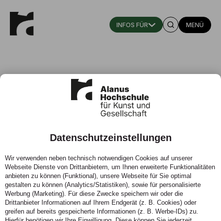
MENÜ
Datenschutzeinstellungen
Architekturstudium und Praxis:
Wir verwenden neben technisch notwendigen Cookies auf unserer
Alanus Hochschule kooperiert mit
Webseite Dienste von Drittanbietern, um Ihnen erweiterte Funktionalitäten
der Kreisstadt Bergheim
anbieten zu können (Funktional), unsere Webseite für Sie optimal
gestalten zu können (Analytics/Statistiken), sowie für personalisierte
Werbung (Marketing). Für diese Zwecke speichern wir oder die
13.07.2021 - Dualer Masterstudiengang: In Alfter
Drittanbieter Informationen auf Ihrem Endgerät (z. B. Cookies) oder
studieren, für die Stadt Bergheim arbeiten
greifen auf bereits gespeicherte Informationen (z. B. Werbe-IDs) zu.
Hierfür benötigen wir Ihre Einwilligung. Diese können Sie jederzeit