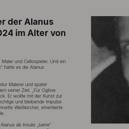
er der Alanus
024 im Alter von
, Maler und Cellospieler. Und ein
“ hätte es die Alanus
tur Malerei und später
n seiner Zeit. „Für Ogilvie
k. Er wollte mit der Kunst zur
ichtige und bleibende Impulse
nnette Weißkircher, emeritierte
le.
Alanus ab Insulis „seine“