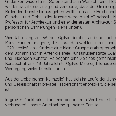
Gedanken wiederfand. So entstand sein Wunsch, eine Hoch
wieder nachts wach lag und verspürte, dass der Gründung
Bildenden Künste hinaus gehen wollte, dass die Hochschul
Ganzheit und Einheit aller Künste werden sollte“, schreibt
Professor für Architektur und einer der ersten Architektur-
persönlichen Erinnerungen (siehe unten).
Vier Jahre lang zog Wilfried Ogilvie durchs Land und such
Künstler:innen und jene, die es werden wollten, um mit ihne
1973 schließlich gründete eine kleine Gruppe anthroposophi
dem Johannishof in Alfter die freie Kunststudienstätte „
und Bildenden Künste“. Es begann eine Zeit des gemeinsa
Kunstschaffens. 19 Jahre lehrte Ogilvie Malerei, Bildhauere
Werdegang vieler Künstler:innen.
Aus der „rebellischen Keimzelle“ hat sich im Laufe der Jah
und Gesellschaft in privater Trägerschaft entwickelt, die se
ist.
In großer Dankbarkeit für seine besonderen Verdienste bleib
verbunden! Unsere Anteilnahme gilt seiner Familie.