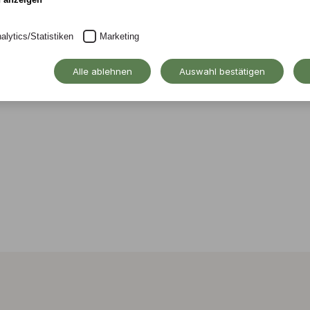
e
alytics/Statistiken
Marketing
ründer der Alanus
Alle ablehnen
Auswahl bestätigen
lter von 94 Jahren