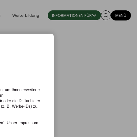
r
Weiterbildung
INFORMATIONEN FÜR
MENÜ
n, um Ihnen erweiterte
en
 oder die Drittanbieter
 (z. B. Werbe-IDs) zu.
nen“. Unser Impressum