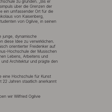
schule zu gründen. „Bis er
simpuls über die Grenzen der
e ein umfassender Ort für die
 Nikolaus von Kaisenberg,
Studenten von Ogilvie, in seinen
te junge, dynamische
n diese Idee zu verwirklichen.
sch orientierter Freidenker auf
Alanus-Hochschule der Musischen
men Lebens, Arbeitens und
i und Architektur und prägte den
re eine Hochschule für Kunst
it 22 Jahren staatlich anerkannt
en wir Wilfried Ogilvie