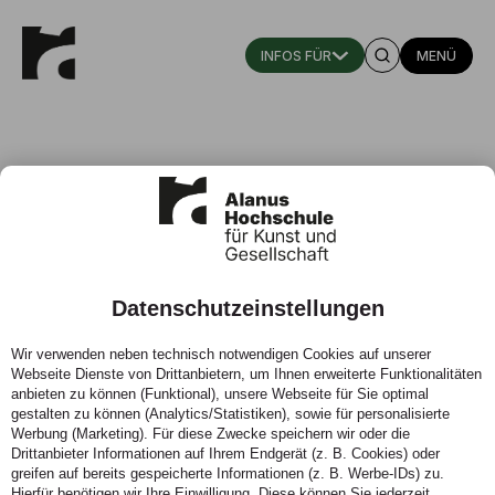
MENÜ
Datenschutzeinstellungen
Alanus auf der Architekturbiennale
Wir verwenden neben technisch notwendigen Cookies auf unserer
Venedig!
Webseite Dienste von Drittanbietern, um Ihnen erweiterte Funktionalitäten
anbieten zu können (Funktional), unsere Webseite für Sie optimal
15.12.2023 - Architekturstudierende der Alanus
gestalten zu können (Analytics/Statistiken), sowie für personalisierte
Werbung (Marketing). Für diese Zwecke speichern wir oder die
Hochschule haben in Begleitung von Prof. Willem-Jan
Drittanbieter Informationen auf Ihrem Endgerät (z. B. Cookies) oder
Beeren und Miriam Hamel eine Woche lang im
greifen auf bereits gespeicherte Informationen (z. B. Werbe-IDs) zu.
deutschen Pavillon auf der 18. Architekturbiennale 2023
Hierfür benötigen wir Ihre Einwilligung. Diese können Sie jederzeit