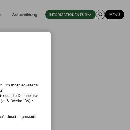
r
Weiterbildung
INFORMATIONEN FÜR
MENÜ
n, um Ihnen erweiterte
en
 oder die Drittanbieter
 (z. B. Werbe-IDs) zu.
nen“. Unser Impressum