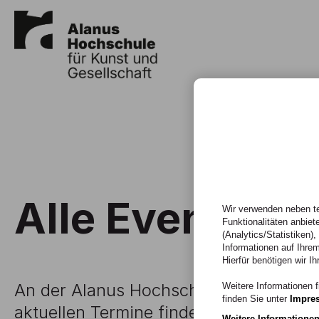
Alle Events
Wir verwenden neben te
Funktionalitäten anbiet
(Analytics/Statistiken)
Informationen auf Ihrem
Hierfür benötigen wir Ih
An der Alanus Hochschule ist ganz schö
Weitere Informationen f
finden Sie unter
Impre
aktuellen Termine finden Sie in der un
Weitere Informatione