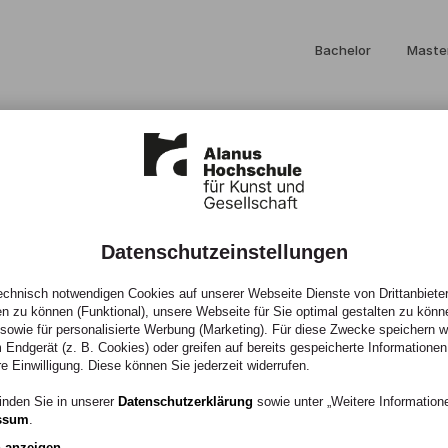
Bachelor
Maste
Datenschutzeinstellungen
chnisch notwendigen Cookies auf unserer Webseite Dienste von Drittanbieter
en zu können (Funktional), unsere Webseite für Sie optimal gestalten zu könn
, sowie für personalisierte Werbung (Marketing). Für diese Zwecke speichern wir
 Endgerät (z. B. Cookies) oder greifen auf bereits gespeicherte Informationen
re Einwilligung. Diese können Sie jederzeit widerrufen.
n viel los. Alle
inden Sie in unserer
Datenschutzerklärung
sowie unter „Weitere Informatio
ssum
.
tenstehenden Liste.
n anzeigen