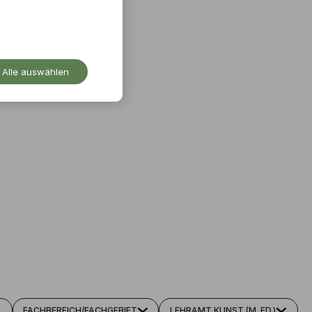
Alle auswählen
FACHBEREICH/FACHGEBIET
LEHRAMT KUNST (M. ED.)