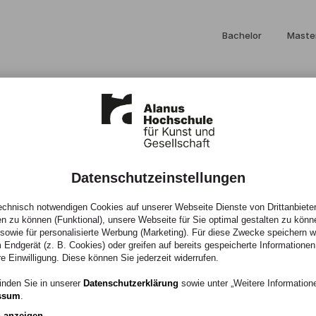
Bachelor
Maste
Datenschutzeinstellungen
chnisch notwendigen Cookies auf unserer Webseite Dienste von Drittanbieter
en zu können (Funktional), unsere Webseite für Sie optimal gestalten zu könn
, sowie für personalisierte Werbung (Marketing). Für diese Zwecke speichern wir
 Endgerät (z. B. Cookies) oder greifen auf bereits gespeicherte Informationen
re Einwilligung. Diese können Sie jederzeit widerrufen.
n viel los. Alle
inden Sie in unserer
Datenschutzerklärung
sowie unter „Weitere Informatio
ssum
.
tenstehenden Liste.
n anzeigen