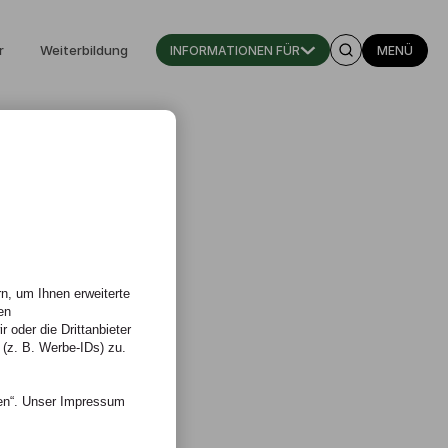
r
Weiterbildung
INFORMATIONEN FÜR
MENÜ
n, um Ihnen erweiterte
en
 oder die Drittanbieter
 (z. B. Werbe-IDs) zu.
nen“. Unser Impressum