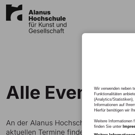
Alle Events
Wir verwenden neben te
Funktionalitäten anbiet
(Analytics/Statistiken)
Informationen auf Ihrem
Hierfür benötigen wir Ih
An der Alanus Hochschule ist ganz schö
Weitere Informationen f
finden Sie unter
Impre
aktuellen Termine finden Sie in der un
Weitere Informatione