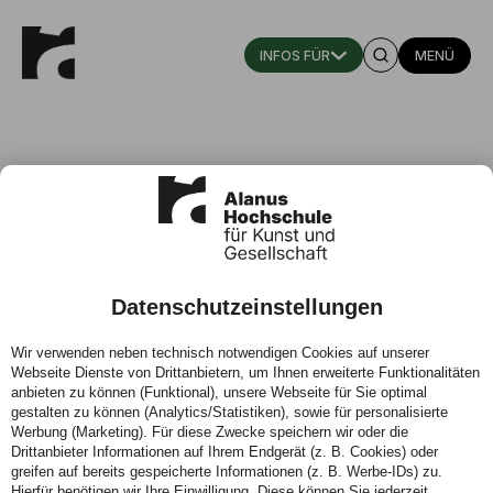
MENÜ
Datenschutzeinstellungen
Alle Events
Wir verwenden neben technisch notwendigen Cookies auf unserer
Webseite Dienste von Drittanbietern, um Ihnen erweiterte Funktionalitäten
An der Alanus Hochschule ist ganz schön viel los. Alle
anbieten zu können (Funktional), unsere Webseite für Sie optimal
aktuellen Termine finden Sie in der untenstehenden
gestalten zu können (Analytics/Statistiken), sowie für personalisierte
Liste.
Werbung (Marketing). Für diese Zwecke speichern wir oder die
Drittanbieter Informationen auf Ihrem Endgerät (z. B. Cookies) oder
greifen auf bereits gespeicherte Informationen (z. B. Werbe-IDs) zu.
Hierfür benötigen wir Ihre Einwilligung. Diese können Sie jederzeit