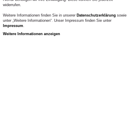
widerrufen.
Weitere Informationen finden Sie in unserer
Datenschutzerklärung
sowie
unter „Weitere Informationen“. Unser Impressum finden Sie unter
Impressum
.
Weitere Informationen anzeigen
Veranstaltungen
INFOVERANSTALTUNG
FACHBEREICH/FACHGEBIET
DOZENT:IN AUS- UND WEITERBILDUNG FÜR
ERZIEHUNGSBERUFE (M. A.)