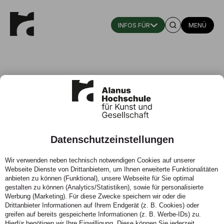
MENÜ
Datenschutzeinstellungen
Alle Events
Wir verwenden neben technisch notwendigen Cookies auf unserer
Webseite Dienste von Drittanbietern, um Ihnen erweiterte Funktionalitäten
An der Alanus Hochschule ist ganz schön viel los. Alle
anbieten zu können (Funktional), unsere Webseite für Sie optimal
aktuellen Termine finden Sie in der untenstehenden
gestalten zu können (Analytics/Statistiken), sowie für personalisierte
Liste.
Werbung (Marketing). Für diese Zwecke speichern wir oder die
Drittanbieter Informationen auf Ihrem Endgerät (z. B. Cookies) oder
greifen auf bereits gespeicherte Informationen (z. B. Werbe-IDs) zu.
Hierfür benötigen wir Ihre Einwilligung. Diese können Sie jederzeit