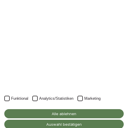
Newsletter
Nichts mehr verpassen: mit unserem Alanus-
Newsletter.
Unser Newsletter kann natürlich jederzeit wieder abbestellt
werden.
JETZT ANMELDEN
Funktional
Analytics/Statistiken
Marketing
Alanus Hochschule
für Kunst und Gesellschaft
Alle ablehnen
D-53347 Alfter
Auswahl bestätigen