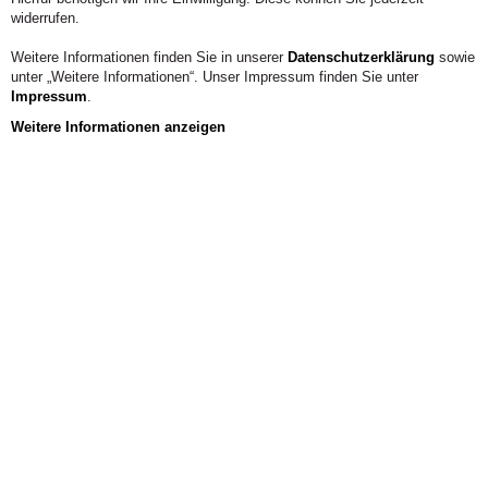
widerrufen.
Weitere Informationen finden Sie in unserer
Datenschutzerklärung
sowie
unter „Weitere Informationen“. Unser Impressum finden Sie unter
Impressum
.
Weitere Informationen anzeigen
2 / 3
Jetzt
bewerben!
Noch freie
Allgemein
Studienplätze
Bildung mit Kopf, Herz und Hand –
berufsbegleitend und flexibel mit einem