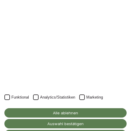
Newsletter
Nichts mehr verpassen: mit unserem Alanus-
Newsletter.
Unser Newsletter kann natürlich jederzeit wieder abbestellt
werden.
JETZT ANMELDEN
Funktional
Analytics/Statistiken
Marketing
Alanus Hochschule
für Kunst und Gesellschaft
Alle ablehnen
D-53347 Alfter
Auswahl bestätigen
Kontakt