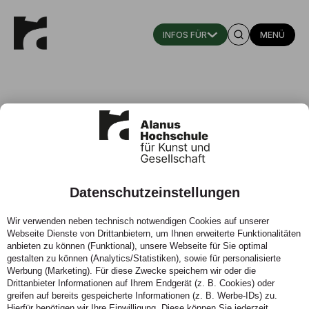
MENÜ
Datenschutzeinstellungen
Alle Events
Wir verwenden neben technisch notwendigen Cookies auf unserer
Webseite Dienste von Drittanbietern, um Ihnen erweiterte Funktionalitäten
An der Alanus Hochschule ist ganz schön viel los. Alle
anbieten zu können (Funktional), unsere Webseite für Sie optimal
aktuellen Termine finden Sie in der untenstehenden
gestalten zu können (Analytics/Statistiken), sowie für personalisierte
Liste.
Werbung (Marketing). Für diese Zwecke speichern wir oder die
Drittanbieter Informationen auf Ihrem Endgerät (z. B. Cookies) oder
greifen auf bereits gespeicherte Informationen (z. B. Werbe-IDs) zu.
Hierfür benötigen wir Ihre Einwilligung. Diese können Sie jederzeit