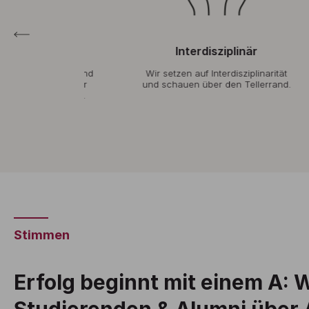
uell
Interdisziplinär
ngruppen und
Wir setzen auf Interdisziplinarität
Uns
glichen wir
und schauen über den Tellerrand.
Augenhöhe.
Stimmen
Erfolg beginnt mit einem A: 