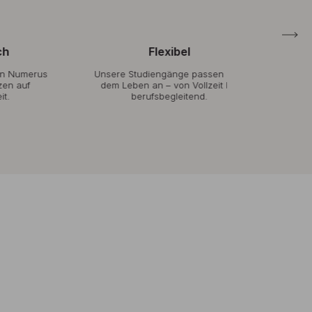
Flexibel
Ind
rus
Unsere Studiengänge passen sich
Durch klein
dem Leben an – von Vollzeit bis
Praxisnähe
berufsbegleitend.
Betreuung