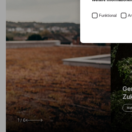
Funktional
An
Gemeinsamer Campus in Bad Honnef s
Zukunft der Alanus Hochschule
Mehr dazu
2 / 6