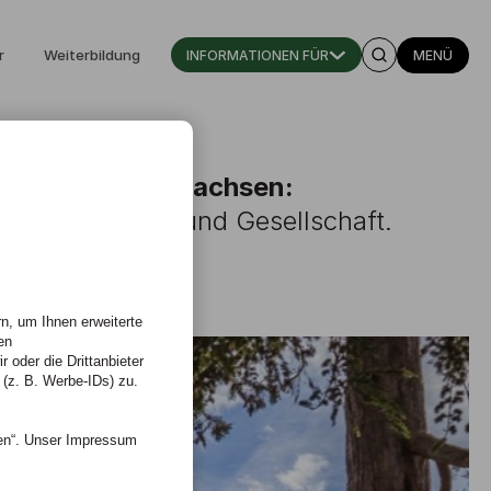
r
Weiterbildung
INFORMATIONEN FÜR
MENÜ
en, gemeinsam wachsen:
hule für Kunst und Gesellschaft.
n, um Ihnen erweiterte
en
 oder die Drittanbieter
 (z. B. Werbe-IDs) zu.
nen“. Unser Impressum