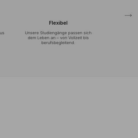
Flexibel
Ind
rus
Unsere Studiengänge passen sich
Durch klein
dem Leben an – von Vollzeit bis
Praxisnähe
berufsbegleitend.
Betreuung