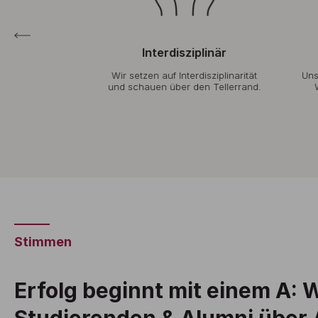
uell
Interdisziplinär
ngruppen und
Wir setzen auf Interdisziplinarität
Uns
glichen wir
und schauen über den Tellerrand.
Augenhöhe.
Stimmen
Erfolg beginnt mit einem A: 