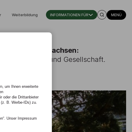
r
Weiterbildung
INFORMATIONEN FÜR
MENÜ
en, gemeinsam wachsen:
hule für Kunst und Gesellschaft.
n, um Ihnen erweiterte
en
 oder die Drittanbieter
 (z. B. Werbe-IDs) zu.
nen“. Unser Impressum