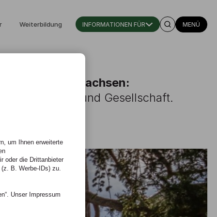
r
Weiterbildung
INFORMATIONEN FÜR
MENÜ
en, gemeinsam wachsen:
hule für Kunst und Gesellschaft.
n, um Ihnen erweiterte
en
 oder die Drittanbieter
 (z. B. Werbe-IDs) zu.
nen“. Unser Impressum