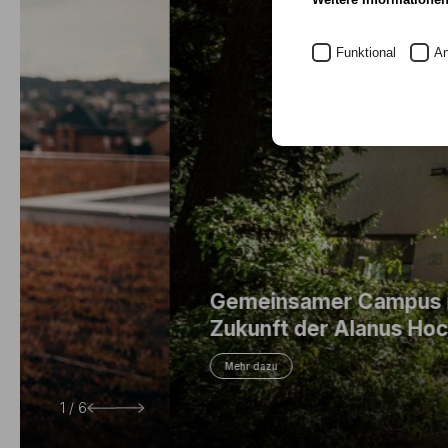
Funktional
An
Gemeinsamer Campus in Bad Honnef s
Zukunft der Alanus Hochschule
Mehr dazu
2 / 6