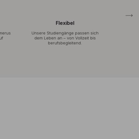
Flexibel
Ind
rus
Unsere Studiengänge passen sich
Durch klein
dem Leben an – von Vollzeit bis
Praxisnähe
berufsbegleitend.
Betreuung