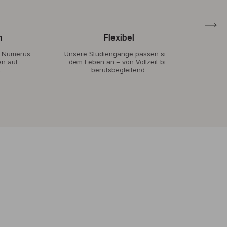
Flexibel
Ind
rus
Unsere Studiengänge passen sich
Durch klein
dem Leben an – von Vollzeit bis
Praxisnähe
berufsbegleitend.
Betreuung