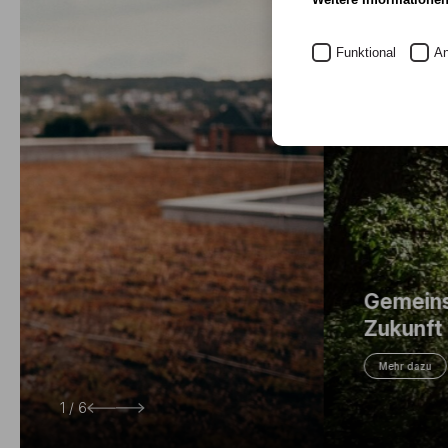
Funktional
An
Gemeinsamer Campus in Bad Honnef s
Zukunft der Alanus Hochschule
Mehr dazu
2 / 6