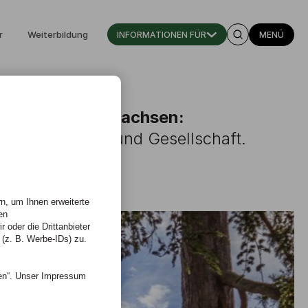
r
Weiterbildung
INFORMATIONEN FÜR
MENÜ
en, gemeinsam wachsen:
hule für Kunst und Gesellschaft.
n, um Ihnen erweiterte
en
 oder die Drittanbieter
 (z. B. Werbe-IDs) zu.
nen“. Unser Impressum