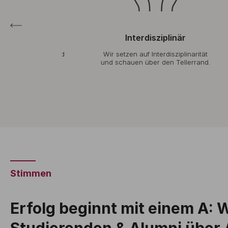
uell
Interdisziplinär
ngruppen und
Wir setzen auf Interdisziplinarität
Uns
glichen wir
und schauen über den Tellerrand.
Augenhöhe.
Stimmen
Erfolg beginnt mit einem A: 